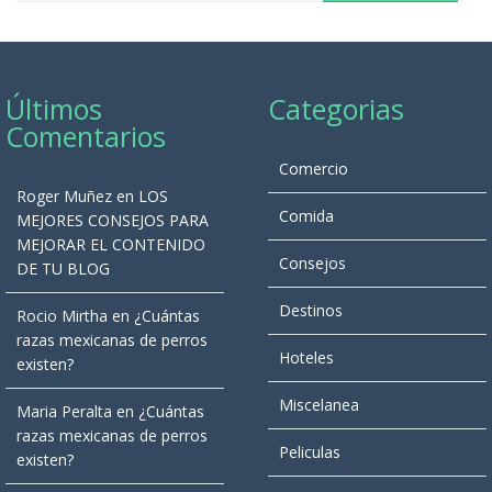
Últimos
Categorias
Comentarios
Comercio
Roger Muñez
en
LOS
Comida
MEJORES CONSEJOS PARA
MEJORAR EL CONTENIDO
Consejos
DE TU BLOG
Destinos
Rocio Mirtha
en
¿Cuántas
razas mexicanas de perros
Hoteles
existen?
Miscelanea
Maria Peralta
en
¿Cuántas
razas mexicanas de perros
Peliculas
existen?