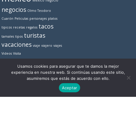
México
negocio
negocios
Olmo Teodoro
Cuarón
Peliculas
personajes
platos
tacos
tipicos
recetas
regalos
turistas
tamales
tipos
vacaciones
viaje
viajero
viajes
Videos
Visita
Usamos cookies para asegurar que te damos la mejor
experiencia en nuestra web. Si continúas usando este sitio,
asumiremos que estás de acuerdo con ello.
Copyright © 2023 | Visite México
¿Que Es Visita México?
Contactar
POLÍTICA DE PRIVACIDAD
Aceptar