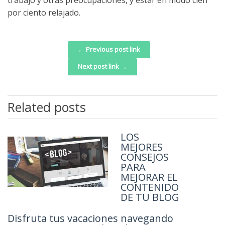
por ciento relajado.
← Previous post link
Post navigation
Next post link →
Related posts
LOS
MEJORES
CONSEJOS
PARA
MEJORAR EL
CONTENIDO
DE TU BLOG
Disfruta tus vacaciones navegando