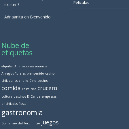
Peliculas
existen?
Adriaanita
en
Bienvenido
Nube de
etiquetas
alquiler
Animaciones
anuncia
Arreglos florales
bienvenido
casino
chilaquiles
chollo
Cine
coches
comida
crucero
costa rica
cultura
destinos
El Caribe
empresas
enchiladas
fiesta
gastronomia
juegos
Guillermo del Toro
inicio