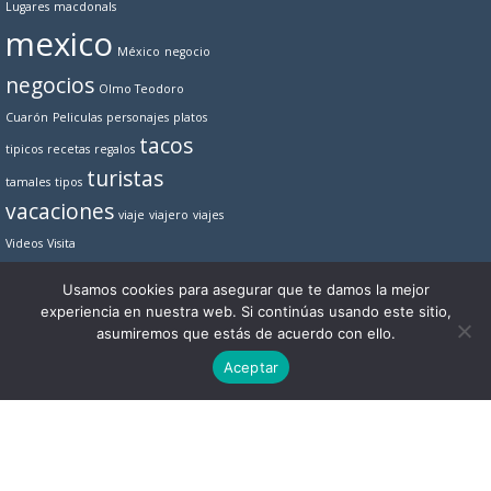
Lugares
macdonals
mexico
México
negocio
negocios
Olmo Teodoro
Cuarón
Peliculas
personajes
platos
tacos
tipicos
recetas
regalos
turistas
tamales
tipos
vacaciones
viaje
viajero
viajes
Videos
Visita
Usamos cookies para asegurar que te damos la mejor
experiencia en nuestra web. Si continúas usando este sitio,
asumiremos que estás de acuerdo con ello.
Copyright © 2023 | Visite México
¿Que Es Visita México?
Contactar
POLÍTICA DE PRIVACIDAD
Aceptar