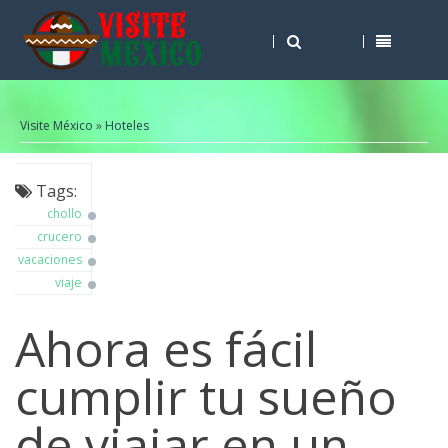
Visite México
»
Hoteles
Tags:
chollo
crucero
vacaciones
viaje
Ahora es fácil
cumplir tu sueño
de viajar en un