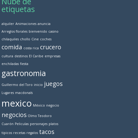
Nube de
etiquetas
alquiler
Animaciones
anuncia
Arreglos florales
bienvenido
casino
chilaquiles
chollo
Cine
coches
comida
crucero
costa rica
cultura
destinos
El Caribe
empresas
enchiladas
fiesta
gastronomia
juegos
Guillermo del Toro
inicio
Lugares
macdonals
mexico
México
negocio
negocios
Olmo Teodoro
Cuarón
Peliculas
personajes
platos
tacos
tipicos
recetas
regalos