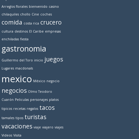
Arreglos florales
bienvenido
casino
chilaquiles
chollo
Cine
coches
comida
crucero
costa rica
cultura
destinos
El Caribe
empresas
enchiladas
fiesta
gastronomia
juegos
Guillermo del Toro
inicio
Lugares
macdonals
mexico
México
negocio
negocios
Olmo Teodoro
Cuarón
Peliculas
personajes
platos
tacos
tipicos
recetas
regalos
turistas
tamales
tipos
vacaciones
viaje
viajero
viajes
Videos
Visita