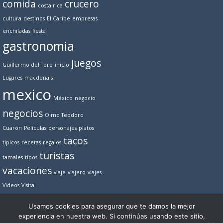
comida
crucero
costa rica
cultura
destinos
El Caribe
empresas
enchiladas
fiesta
gastronomia
juegos
Guillermo del Toro
inicio
Lugares
macdonals
mexico
México
negocio
negocios
Olmo Teodoro
Cuarón
Peliculas
personajes
platos
tacos
tipicos
recetas
regalos
turistas
tamales
tipos
vacaciones
viaje
viajero
viajes
Videos
Visita
Usamos cookies para asegurar que te damos la mejor
experiencia en nuestra web. Si continúas usando este sitio,