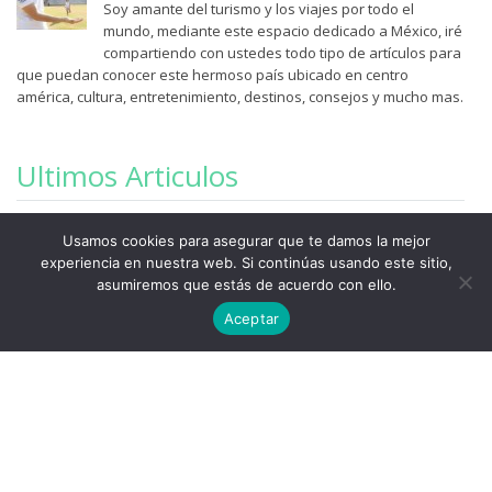
Soy amante del turismo y los viajes por todo el
mundo, mediante este espacio dedicado a México, iré
compartiendo con ustedes todo tipo de artículos para
que puedan conocer este hermoso país ubicado en centro
américa, cultura, entretenimiento, destinos, consejos y mucho mas.
Ultimos Articulos
Published by:
Fernando
Usamos cookies para asegurar que te damos la mejor
Capriles
experiencia en nuestra web. Si continúas usando este sitio,
Anuncia tu negocio de arreglos
asumiremos que estás de acuerdo con ello.
florales en internet
Aceptar
Published by:
Fernando
Capriles
Olmo Teodoro Cuarón ama las
animaciones y los videos en stop
motion
Published by:
Fernando
Capriles